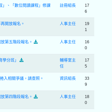
程」、「數位閱讀課程」修課
註冊組長
17
6
不再開放報名。
人事主任
19
1
開放第五階段報名。
人事主任
16
0
育學分班」
輔導室主
17
任
5
捲入相關爭議，請查照。
資訊組長
33
9
開放第四階段報名。
人事主任
18
0