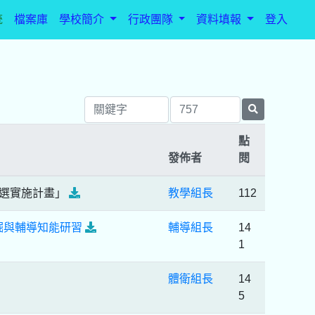
統
檔案庫
學校簡介
行政團隊
資料填報
登入
點
發佈者
閱
徵選實施計畫」
教學組長
112
掘與輔導知能研習
輔導組長
14
1
體衛組長
14
5