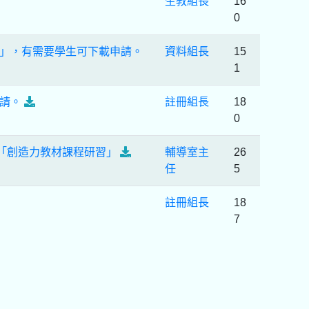
生教組長
16
0
」，有需要學生可下載申請。
資料組長
15
1
請。
註冊組長
18
0
「創造力教材課程研習」
輔導室主
26
任
5
註冊組長
18
7