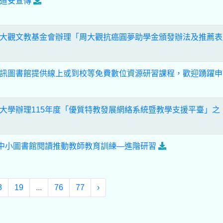
道安宣傳
大觀文教基金會辦理「周大觀抗癌圓夢助學金頒發辦法及推薦表
訊圖書館提供線上或到校等免費數位資源研習課程，歡迎踴躍申
大學辦理115年度「優質特教發展網絡系統暨教學支援平臺」之
國中小圖書館閱讀推動教師教育訓練—進階研習
8
19
...
76
77
›