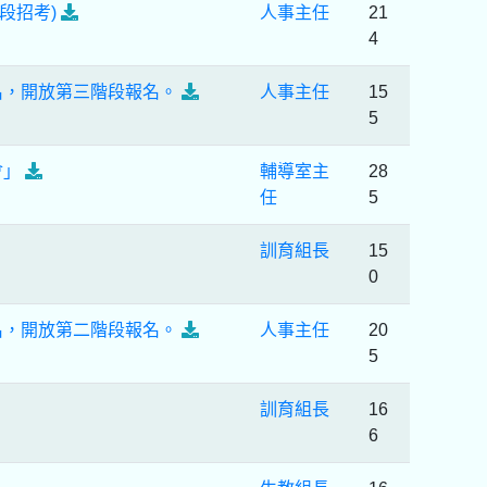
段招考)
人事主任
21
4
名，開放第三階段報名。
人事主任
15
5
會」
輔導室主
28
任
5
訓育組長
15
0
名，開放第二階段報名。
人事主任
20
5
訓育組長
16
6