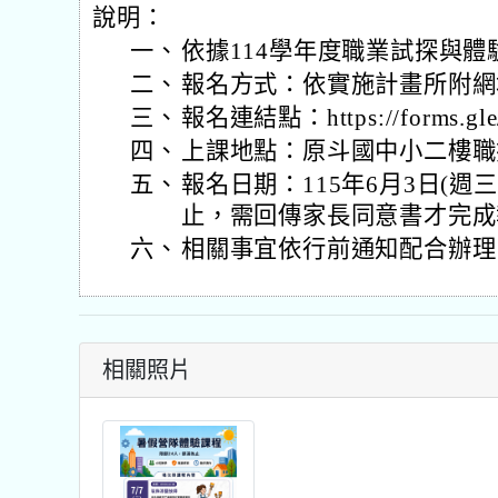
說明：
一、
依據114學年度職業試探與
二、
報名方式：依實施計畫所附網
三、
報名連結點：https://forms.g
四、
上課地點：原斗國中小二樓職
五、
報名日期：115年6月3日(週三
止，需回傳家長同意書才完成
六、
相關事宜依行前通知配合辦理
相關照片