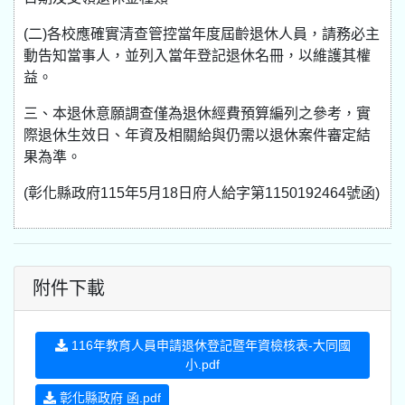
(二)各校應確實清查管控當年度屆齡退休人員，請務必主
動告知當事人，並列入當年登記退休名冊，以維護其權
益。
三、本退休意願調查僅為退休經費預算編列之參考，實
際退休生效日、年資及相關給與仍需以退休案件審定結
果為準。
(彰化縣政府115年5月18日府人給字第1150192464號函)
附件下載
116年教育人員申請退休登記暨年資檢核表-大同國
小.pdf
彰化縣政府 函.pdf