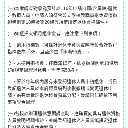
(一)本案調查對象為預計於116年申請自願(含屆齡)退休
之教育人員，申請人須符合公立學校教職員退休資遣撫
卹條例第18條及第20條等規定所定退休資格條件。
(二)如選擇支領月退休金者，應注意下列事項：
１、適用指標數（可採計退休年資與實際年齡合計數)：
指標數為「85」且至少需「年滿55歲」。
２、未適用指標數：任職滿15年，依退撫條例第18條第
1項規定辦理退休者，需年滿58歲。
二、鑒於每年度內屢有未登記退休人員申請退休，或已
登記退休人員於本府經費編列後復撤銷或變更退休申
請，為有效管理退休經費預算分配，爰請同仁確依下列
事項配合辦理：
(一)各校於辦理退休意願調查時，應確實向具有退休資格
人員敘明相關權益，並請登記退休之人員審慎擇定退休
日期及支領退休金種類。