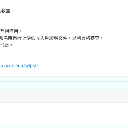
系教室。
得互相流用。
於報名時自行上傳低收入戶證明文件，以利資格審查。
一)止。
s5.ncue.edu.tw/ps/
。