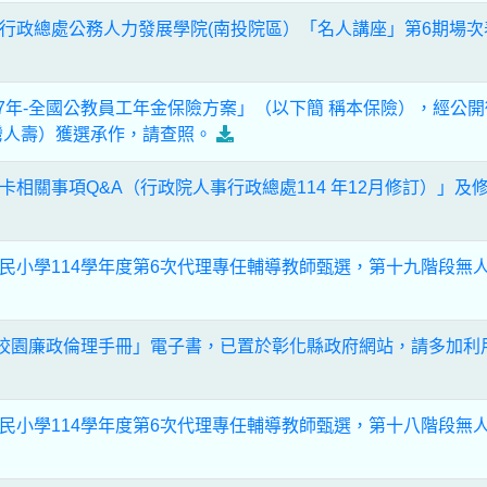
行政總處公務人力發展學院(南投院區）「名人講座」第6期場次
117年-全國公教員工年金保險方案」（以下簡 稱本保險），經公
灣人壽）獲選承作，請查照。
卡相關事項Q&A（行政院人事行政總處114 年12月修訂）」及
民小學114學年度第6次代理專任輔導教師甄選，第十九階段無
府校園廉政倫理手冊」電子書，已置於彰化縣政府網站，請多加利
民小學114學年度第6次代理專任輔導教師甄選，第十八階段無