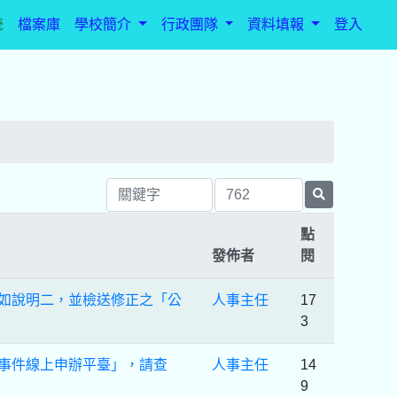
統
檔案庫
學校簡介
行政團隊
資料填報
登入
點
發佈者
閱
充如說明二，並檢送修正之「公
人事主任
17
3
障事件線上申辦平臺」，請查
人事主任
14
9