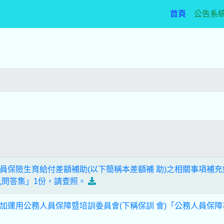
(current)
首頁
公告系
員保險生育給付差額補助(以下簡稱本差額補 助)之相關事項補
見問答集」1份，請查照。
加運用公務人員保障暨培訓委員會(下稱保訓 會)「公務人員保