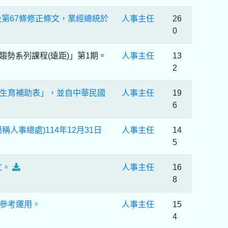
及第67條修正條文，業經總統於
人事主任
26
0
勢系列課程(遠距)」第1期。
人事主任
13
2
生育補助表」，並自中華民國
人事主任
19
6
事總處)114年12月31日
人事主任
14
5
文。
人事主任
16
8
參考運用。
人事主任
15
4