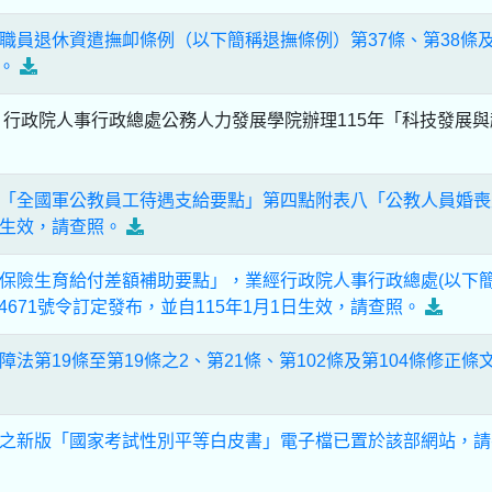
職員退休資遣撫卹條例（以下簡稱退撫條例）第37條、第38條
布。
行政院人事行政總處公務人力發展學院辦理115年「科技發展與趨
「全國軍公教員工待遇支給要點」第四點附表八「公教人員婚喪
生效，請查照。
保險生育給付差額補助要點」，業經行政院人事行政總處(以下簡稱人
024671號令訂定發布，並自115年1月1日生效，請查照。
法第19條至第19條之2、第21條、第102條及第104條修正條
之新版「國家考試性別平等白皮書」電子檔已置於該部網站，請