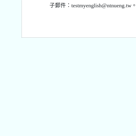
子郵件：testmyenglish@ntnueng.tw