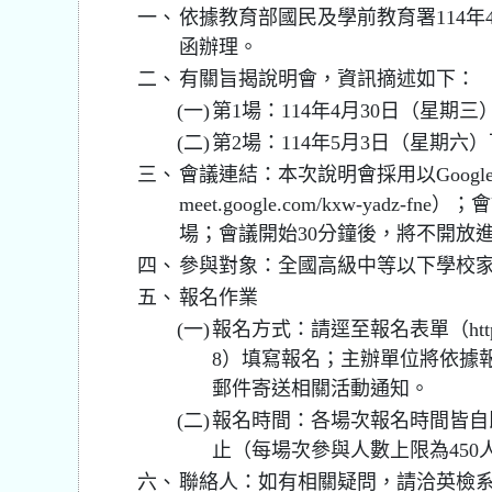
一、
依據教育部國民及學前教育署114年4月
函辦理。
二、
有關旨揭說明會，資訊摘述如下：
(一)
第1場：114年4月30日（星期三
(二)
第2場：114年5月3日（星期六
三、
會議連結：本次說明會採用以Google M
meet.google.com/kxw-yadz
場；會議開始30分鐘後，將不開放
四、
參與對象：全國高級中等以下學校
五、
報名作業
(一)
報名方式：請逕至報名表單（https://fo
8）填寫報名；主辦單位將依據
郵件寄送相關活動通知。
(二)
報名時間：各場次報名時間皆自
止（每場次參與人數上限為450
六、
聯絡人：如有相關疑問，請洽英檢系統客服