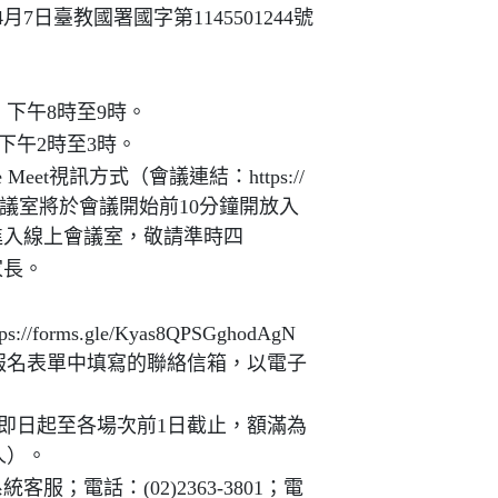
7日臺教國署國字第1145501244號
）下午8時至9時。
）下午2時至3時。
eet視訊方式（會議連結：https://
-fne）；會議室將於會議開始前10分鐘開放入
進入線上會議室，敬請準時四
家長。
rms.gle/Kyas8QPSGghodAgN
報名表單中填寫的聯絡信箱，以電子
即日起至各場次前1日截止，額滿為
人）。
；電話：(02)2363-3801；電