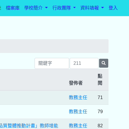
統
檔案庫
學校簡介
行政團隊
資料填報
登入
點
發佈者
閱
教務主任
71
教務主任
79
品質整體推動計畫」教師增能
教務主任
82