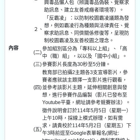
興毒品懶人包（辨識毒品偽裝、覺察求
助訊息、建立友善戒癮者環境等）。
「反霸凌」：以防制校園霸凌議題為發
想，例如霸凌行為種類與法律責任、覺
２、
察求助訊息、同儕關係修復等，呈現防
制校園霸凌及友善校園之理念。
內容
參加組別區分為「專科以上組」、「高
(二)
中（職）組」，以以及「國中小組」。
(三)
參賽影片長度為30秒至5分鐘。
教育部已拍攝2主題各3支宣導影片，參
賽者應就該主題擇一支影片進行觀看，
(四)
並參考該影片主題，延伸相關創意與發
想，進行參賽作品編製（影片已發布至
Youtube平臺，網址請參考競賽辦法）。
徵件說明會訂於114年5月5日（星期一）
上午10時，採線上模式辦理，如有需
求，請貴校於114年5月2日（星期五）下
(五)
午3時前逕至Google表單報名(網址: