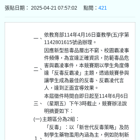
張貼日期： 2025-04-21 07:57:02 點閱：
421
依教育部114年4月16日臺教學(五)字第
一、
1142801615號函辦理。
因應新型態毒品層出不窮、校園霸凌事
件頻傳，為宣達正確資訊，防範毒品危
害與霸凌事件，本競賽期以學生角度傳
二、
達「反毒反霸凌」主題，透過競賽參與
讓學生成為最佳的反毒、反霸凌代言
人，達到正面宣導效果。
本屆徵件時間自即日起至114年6月6日
三、
（星期五）下午3時截止，競賽辦法說
明摘要如下：
(一)
主題區分為2組：
「反毒」：以「新世代反毒策略」及防
制學生藥物濫用內涵為主，例如防制新
１、