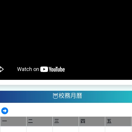
🦉校務月曆
8
一
二
三
四
五