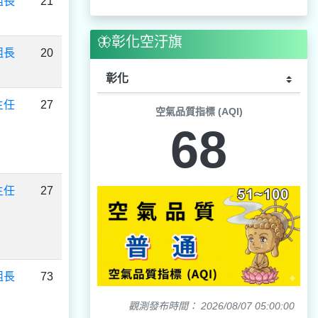
組長
21
🦋彰化空汙旗
組長
20
主任
27
空氣品質指標 (AQI)
68
主任
27
組長
73
觀測發布時間： 2026/08/07 05:00:00