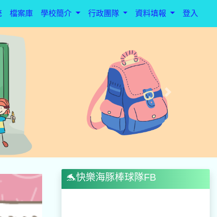
統
檔案庫
學校簡介
行政團隊
資料填報
登入
Next
🐬快樂海豚棒球隊FB