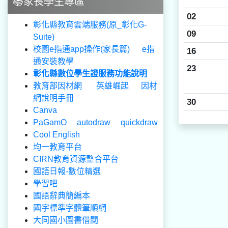
📚家長學生專區
02
彰化縣教育雲端服務(原_彰化G-
09
Suite)
校園e指通app操作(家長篇)
e指
16
通安裝教學
23
彰化縣數位學生證服務功能說明
教育部因材網
英雄崛起
因材
網說明手冊
30
Canva
PaGamO
autodraw
quickdraw
Cool English
均一教育平台
CIRN教育資源整合平台
國語日報-數位精選
學習吧
國語辭典簡編本
國字標準字體筆順網
大同國小圖書借閱