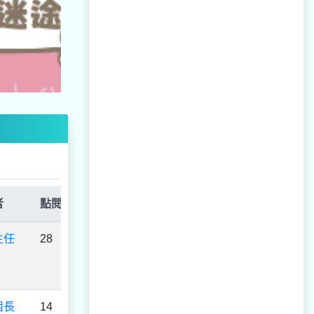
者
點閱
主任
28
組長
14