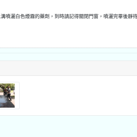
水溝噴灑白色煙霧的藥劑，到時請記得關閉門窗，噴灑完畢後靜