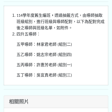
學年度舊生編班
，
透過抽籤方式，由導師抽取
114
班級組別，進行班級與導師配對，以下為配對完成
後之導師與班級名單，如附件。
四升五導師：
五甲導師：林家君老師
組別
(
二)
五乙導師：姚志宗老師
組別
(
四)
五丙導師：許惠芳老師
組別
(
一)
五丁導師：吳宜真老師
組別
(
三)
相關照片