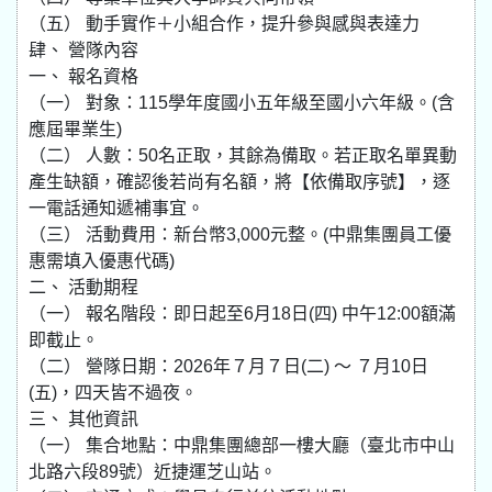
（五） 動手實作＋小組合作，提升參與感與表達力
肆、 營隊內容
一、 報名資格
（一） 對象：115學年度國小五年級至國小六年級。(含
應屆畢業生)
（二） 人數：50名正取，其餘為備取。若正取名單異動
產生缺額，確認後若尚有名額，將【依備取序號】，逐
一電話通知遞補事宜。
（三） 活動費用：新台幣3,000元整。(中鼎集團員工優
惠需填入優惠代碼)
二、 活動期程
（一） 報名階段：即日起至6月18日(四) 中午12:00額滿
即截止。
（二） 營隊日期：2026年７月７日(二) 〜 ７月10日
(五)，四天皆不過夜。
三、 其他資訊
（一） 集合地點：中鼎集團總部一樓大廳（臺北市中山
北路六段89號）近捷運芝山站。