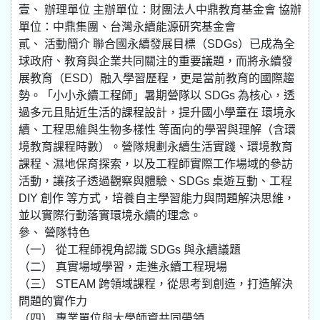
壹、 辦理單位 主辦單位：財團法人中鼎教育基金會 協辦
單位：中鼎集團、台灣永續能源研究基金會
貳、 活動簡介 聯合國永續發展目標（SDGs）已成為全
球政府、教育與企業共同關注的重要議題，而將永續發
展教育（ESD）融入學習歷程，更是當前教育的國際趨
勢。「小小永續工程師」暑期營隊以 SDGs 為核心，透
過多元且貼近生活的課程設計，提升國小學童在 環境永
續、工程思維與生物多樣性 等面向的學習與理解（含環
境教育課程時數）。營隊規劃永續生活實踐、環境教育
課程、濕地保育探索，以及工程師實際工作場域的參訪
活動，讓孩子透過觀察與體驗、SDGs 桌遊互動、工程
DIY 創作 等方式，培養自主學習能力與問題解決思維，
並以實際行動落實環境永續的理念。
參、 營隊特色
（一） 從工程師視角認識 SDGs 與永續議題
（二） 真實場域學習，走進永續工程現場
（三） STEAM 跨領域課程，從思考到創造，打造解決
問題的實作力
（四） 專業單位與大學師資共同帶領