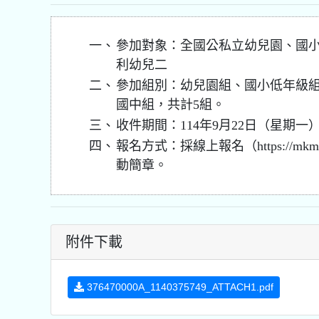
一、
參加對象：全國公私立幼兒園、國
利幼兒二
二、
參加組別：幼兒園組、國小低年級
國中組，共計5組。
三、
收件期間：114年9月22日（星期一）至
四、
報名方式：採線上報名（https://mkm
動簡章。
附件下載
376470000A_1140375749_ATTACH1.pdf