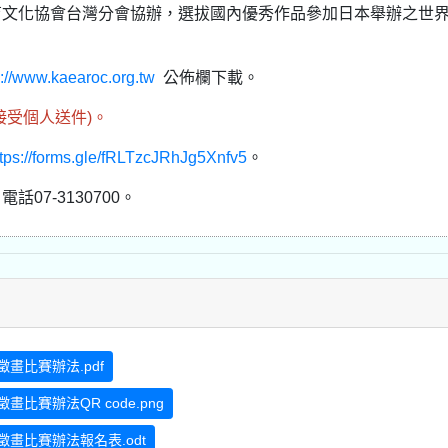
育文化協會台灣分會協辦，選拔國內優秀作品參加日本舉辦之世
p://www.kaearoc.org.tw
公佈欄下載。
接受個人送件)。
ttps://forms.gle/fRLTzcJRhJg5Xnfv5
。
7-3130700。
比賽辦法.pdf
賽辦法QR code.png
畫比賽辦法報名表.odt