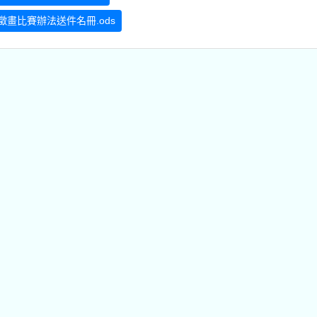
畫比賽辦法送件名冊.ods