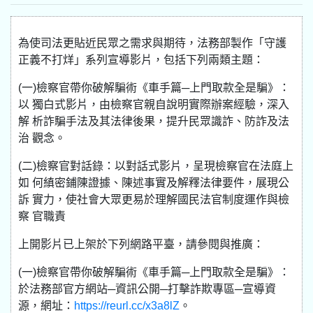
為使司法更貼近民眾之需求與期待，法務部製作「守護
正義不打烊」系列宣導影片，包括下列兩類主題：
(一)檢察官帶你破解騙術《車手篇─上門取款全是騙》：
以 獨白式影片，由檢察官親自說明實際辦案經驗，深入
解 析詐騙手法及其法律後果，提升民眾識詐、防詐及法
治 觀念。
(二)檢察官對話錄：以對話式影片，呈現檢察官在法庭上
如 何縝密鋪陳證據、陳述事實及解釋法律要件，展現公
訴 實力，使社會大眾更易於理解國民法官制度運作與檢
察 官職責
上開影片已上架於下列網路平臺，請參閱與推廣：
(一)檢察官帶你破解騙術《車手篇─上門取款全是騙》：
於法務部官方網站─資訊公開─打擊詐欺專區─宣導資
源，網址：
https://reurl.cc/x3a8lZ
。