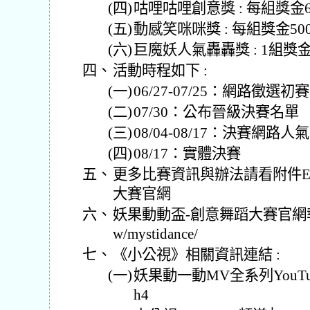
(四)
咕哩咕哩創意獎 : 每組獎金6
(五)
動感笑咪咪獎 : 每組獎金500
(六)
巨魔妖人氣轟轟獎 : 1組獎金
四、
活動時程如下 :
(一)
06/27-07/25：網路徵選初賽
(二)
07/30：公布晉級決賽名單
(三)
08/04-08/17：決賽網路人
(四)
08/17：實體決賽
五、
更多比賽資訊與辦法請看附件E
大賽官網
六、
妖果動動盃-創意舞蹈大賽官網報名連結：h
w/mystidance/
七、
《小公視》相關資訊連結 :
(一)
妖果動一動MV全系列YouTube│ htt
h4