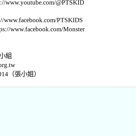
//www.youtube.com/@PTSKID
/www.facebook.com/PTSKIDS
//www.facebook.com/Monster
小組
rg.tw
機1014（張小姐）