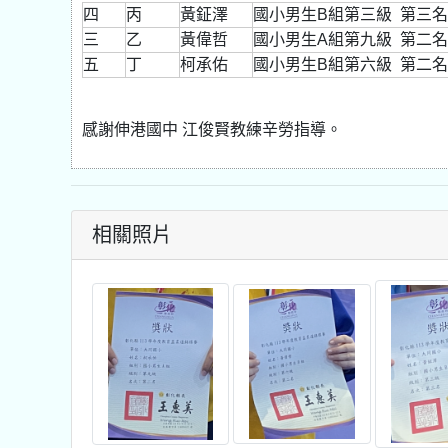
四
丙
黃鉦澤
國小男生B組第三級 第三名
三
乙
黃偉哲
國小男生A組第九級 第二名
五
丁
柯承佑
國小男生B組第六級 第二名
感謝伸港國中 江俊賢教練辛勞指導。
相關照片