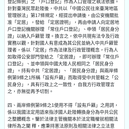
登記條例」之 「戶口登記」作為人口管理之執法依據。
針對臺灣民眾赴陸後，中共以「中國公民往來臺灣地區
管理辦法」第17條規定，經提出申請後，由公安機關批
准「定居」，發給 「定居證明」，再由申請人向定居地
戶口登記機關辦理 「常住戶口登記」、申領「居民身分
證」以納入戶籍管 理。換言之，依中共現有法令及行政
實務以觀，針對國人有意成為其公民並納入中共戶籍管
理者，係以「定居」作為法律及行政管理概念，行為人
如取得公安部門發給之 「定居證」，即可辦理「常住戶
口登記」、並申領與中國大陸人民相同之「居民身分
證」。持有中共「定居證」、「居民身分證」與兩岸條
例第9條之1所稱「設有戶籍」而取得受中共管轄之「公
民身分」，具有行政上之一致性， 自我方行政管理言
之，亦無從再予切割。
四、兩岸條例第9條之1使用不得「設有戶籍」之用詞，
係以我國法定用語來指涉國人赴陸轉換身分為中共公民
之整體概念。鑒於法律主管機關本於法定職權就相關法
律所為之闡 釋，應秉持憲法原則及相關法律之立法意