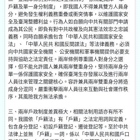
戶籍及單一身分制度」，即我國人不得兼具雙方人員身
分，避免發生權利義務重疊或衝突情事，以維護國家安
全及臺灣整體利益。行為人如自願向中共有關部門申請
成為其公民，即負有對中共政權及向其憲法效忠之忠誠
義務，同時自願承擔包含「中華人民共和國國家安全
法」、「中華人民共 和國反間諜法」等法律義務，必須
向中共國家安全機關、 公安機關和軍事機關提供必要支
持與協助之法定責任。兩岸條例尊重國人對身分之選
擇，但不能允許國人兼具兩岸雙重身分，堅持兩岸身分
單一係保護國家安全，確保臺灣生存發展以及進行兩岸
人員往來管理之關鍵核心。容許兼具兩岸雙重身分將造
成身分混同，嚴重衝擊兩岸人員往來互動與社會運作秩
序，其風險我方無法承擔。
三、兩岸戶政制度差異極大，相關法制用語亦有所不
同。我國依「戶籍法」有「戶籍」之法定用詞與定義，
包含身分登記、初設戶籍登記、遷徙登記等。至於中共
法律上並無 「戶籍」一詞，係以「中華人民共和國戶口