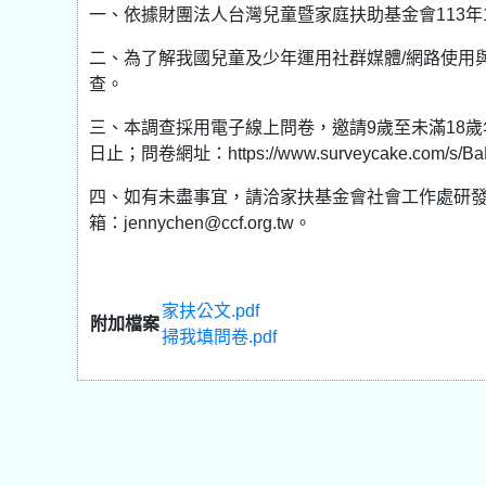
一、依據財團法人台灣兒童暨家庭扶助基金會113年12
二、為了解我國兒童及少年運用社群媒體/網路使用
查。
三、本調查採用電子線上問卷，邀請9歲至未滿18歲
日止；問卷網址：https://www.surveycake.com/
四、如有未盡事宜，請洽家扶基金會社會工作處研發組陳
箱：jennychen@ccf.org.tw。
家扶公文.pdf
附加檔案
掃我填問卷.pdf