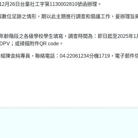
月26日台童社工字第1130002810號函辦理。
與數位足跡之情形，期以此主題進行調查和倡議工作，爰辦理旨
年齡階段之各級學校學生填寫，調查時間為：即日起至2025年1月
s/BaDPV；或掃描附件QR code。
金純專員，聯絡電話：04-22061234分機1719，電子郵件