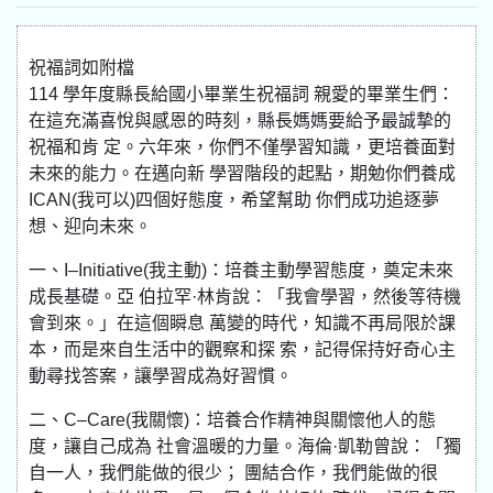
祝福詞如附檔
114 學年度縣長給國小畢業生祝福詞 親愛的畢業生們：
在這充滿喜悅與感恩的時刻，縣長媽媽要給予最誠摯的
祝福和肯 定。六年來，你們不僅學習知識，更培養面對
未來的能力。在邁向新 學習階段的起點，期勉你們養成
ICAN(我可以)四個好態度，希望幫助 你們成功追逐夢
想、迎向未來。
一、I–Initiative(我主動)：培養主動學習態度，奠定未來
成長基礎。亞 伯拉罕·林肯說：「我會學習，然後等待機
會到來。」在這個瞬息 萬變的時代，知識不再局限於課
本，而是來自生活中的觀察和探 索，記得保持好奇心主
動尋找答案，讓學習成為好習慣。
二、C–Care(我關懷)：培養合作精神與關懷他人的態
度，讓自己成為 社會溫暖的力量。海倫·凱勒曾說：「獨
自一人，我們能做的很少； 團結合作，我們能做的很