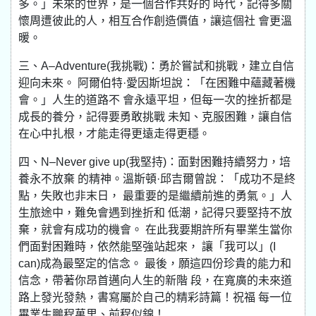
多。」未來的世界，是一個合作共好的 時代，記得多關
懷周遭彼此的人，相互合作創造價值，讓這個社 會更溫
暖。
三、A–Adventure(我挑戰)：勇於嘗試和挑戰，建立自信
迎向未來。 阿爾伯特·愛因斯坦說：「在困難中蘊藏著機
會。」人生的道路不 會永遠平坦，但每一次的挫折都是
成長的養分，記得要勇敢挑戰 未知、克服困難，讓自信
在心中扎根，才能走得更遠走得更穩。
四、N–Never give up(我堅持)：面對困難持續努力，培
養永不放棄 的精神。溫斯頓·邱吉爾曾說：「成功不是終
點，失敗也非末日， 最重要的是繼續前進的勇氣。」人
生旅途中，難免會遇到挫折和 低潮，記得只要堅持不放
棄，就會有成功的機會。 在此我要期許所有畢業生當你
們面對困難時，依然能堅強站起來， 讓「我可以」(I
can)成為最堅定的信念。 最後，願這四份珍貴的能力和
信念，帶著你昂首邁向人生的新階 段，在寬廣的未來道
路上發光發熱，書寫屬於自己的精彩詩篇！祝福 每一位
畢業生鵬程萬里、前程似錦！