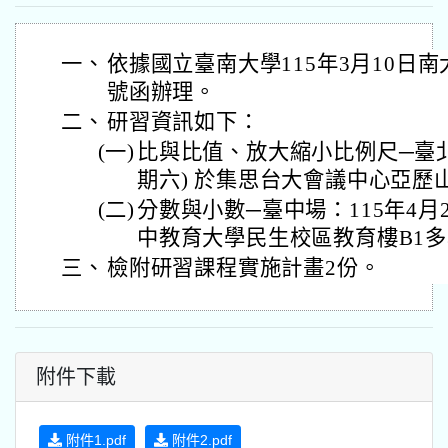
一、
依據國立臺南大學115年3月10日南大應
號函辦理。
二、
研習資訊如下：
(一)
比與比值、放大縮小比例尺─臺北場
期六) 於集思台大會議中心亞歷
(二)
分數與小數─臺中場：115年4月
中教育大學民生校區教育樓B1
三、
檢附研習課程實施計畫2份。
附件下載
附件1.pdf
附件2.pdf