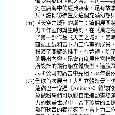
備受喜愛的《風之谷》主角——
她在腐海中的經典裝束，還有故
兵，讓你彷彿置身這個充滿幻想
(五)
《天空之城》的誕生：這個展區將
力工作室的誕生時刻。在《風之
了第一部作品《天空之城》。當
雜誌主編和吉卜力工作室的成員
扮演了關鍵的推手。在這裡，除
的展出內容，還會首度展出宮崎
所設計的飛行船立體模型。這艘飛
axell公司的廣告中亮相，34年
(六)
全球首次展出！大型立體造景，
龍貓巴士穿過《Animage》雜
象徵粉絲們可以親自走進動畫場
力的動畫世界中，留下珍貴的回
熱門動畫的獨特氛圍，吉卜力工