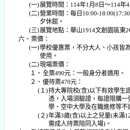
(一)
展覽時間：114年1月8日～114年
(二)
營業時間：每日10:00-18:00(17
夕休館。
(三)
展覽地點：華山1914文創園區東2
六、
票價：
(一)
學校優惠票，不分大人、小孩皆為
使用。
(二)
現場票價：
１、
全票490元：一般身分者適用。
２、
優待票470元：
(１)
持大專院校(含)以下有效學生
憑，入場須驗證，每證限購一
學、空中大學及在職進修等不
(２)
年滿3歲(含)以上之兒童(未滿
需成人持票陪同入場)。