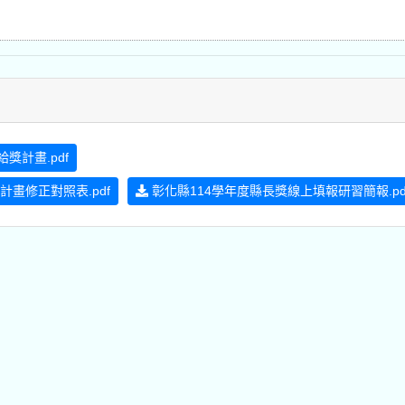
給獎計畫.pdf
畫修正對照表.pdf
彰化縣114學年度縣長獎線上填報研習簡報.pd