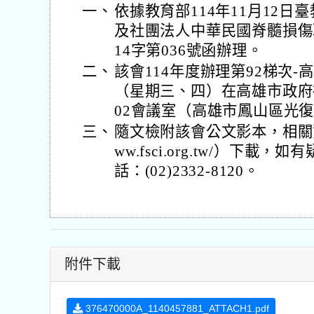
一、
依據教育部114年11月12日臺教
及社團法人中華民國脊髓損傷聯
14字第036號函辦理。
二、
該會114年度辦理第92梯次-高
（星期三、四）在高雄市政府
02會議室（高雄市鳳山區光復
三、
隨文檢附該會公文影本，相關資料
ww.fsci.org.tw/）下
話：(02)2332-8120。
附件下載
376470000A_1140457881_ATTACH1.pdf